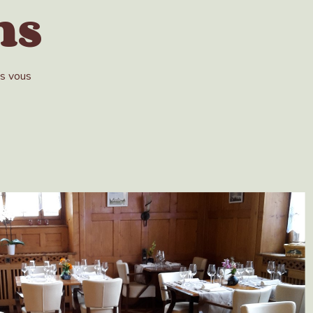
ns
us vous